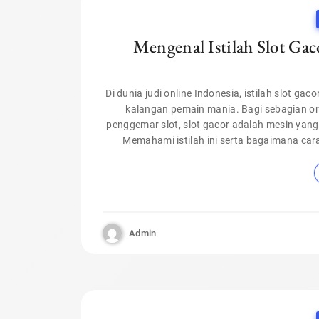
Mengenal Istilah Slot Ga
Di dunia judi online Indonesia, istilah slot g
kalangan pemain mania. Bagi sebagian oran
penggemar slot, slot gacor adalah mesin ya
Memahami istilah ini serta bagaimana c
Admin