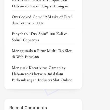
Habanero Gacor Tanpa Potongan
Overlooked Gem: “9 Masks of Fire”
dan Potensi 2.000x
Penyebab “Dry Spin” 100 Kali &
Solusi Cepatnya
Menggunakan Fitur Multi-Tab Slot
di Web Petir388
Menguak Kreativitas Gameplay
Habanero di betwin188 dalam
Perkembangan Industri Slot Online
Recent Comments