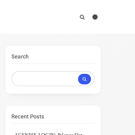
Search
Recent Posts
AGENMX LOGIN: Pelopor Slot