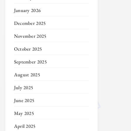
January 2026
December 2025
November 2025
October 2025
September 2025
August 2025
July 2025
June 2025
May 2025
April 2025