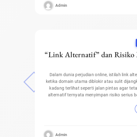
Admin
“Link Alternatif” dan Risik
Dalam dunia perjudian online, istilah link a
ketika domain utama diblokir atau sulit dijan
kadang terlihat seperti jalan pintas agar 
alternatif ternyata menyimpan risiko serius
Admin