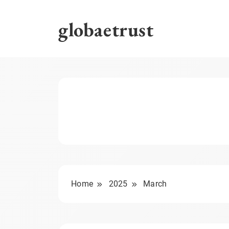
Skip
to
globaetrust
content
Home
2025
March