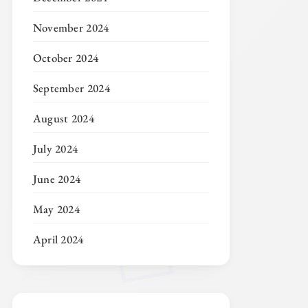
November 2024
October 2024
September 2024
August 2024
July 2024
June 2024
May 2024
April 2024