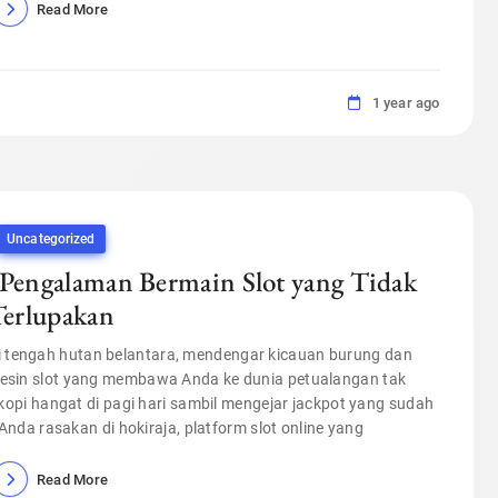
Read More
1 year ago
Uncategorized
ngalaman Bermain Slot yang Tidak
Terlupakan
tengah hutan belantara, mendengar kicauan burung dan
mesin slot yang membawa Anda ke dunia petualangan tak
opi hangat di pagi hari sambil mengejar jackpot yang sudah
nda rasakan di hokiraja, platform slot online yang
Read More