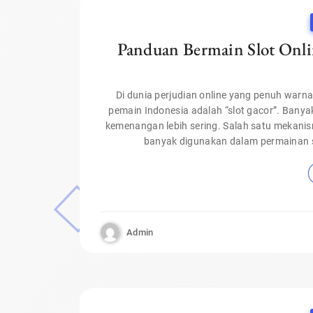
Panduan Bermain Slot Onlin
Di dunia perjudian online yang penuh warn
pemain Indonesia adalah “slot gacor”. Bany
kemenangan lebih sering. Salah satu mekanis
banyak digunakan dalam permainan sl
Admin