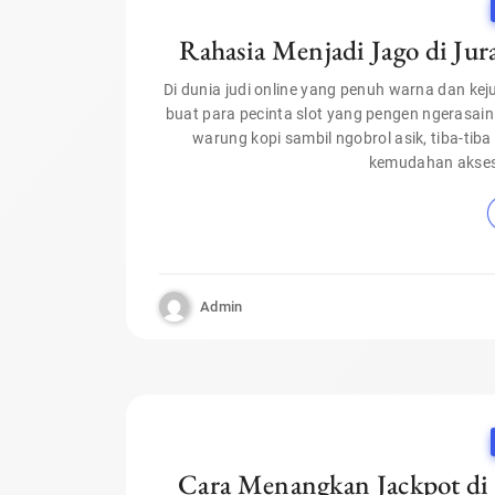
Rahasia Menjadi Jago di Jur
Di dunia judi online yang penuh warna dan kej
buat para pecinta slot yang pengen ngerasain 
warung kopi sambil ngobrol asik, tiba-tiba 
kemudahan akses
Admin
Cara Menangkan Jackpot di 