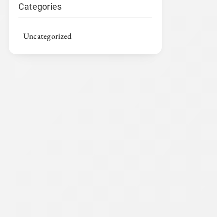
Categories
Uncategorized