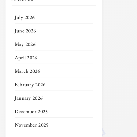
July 2026
June 2026
May 2026
April 2026
March 2026
February 2026
January 2026
December 2025
November 2025