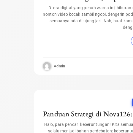
Di era digital yang penuh warna ini, hiburan 
nonton video kocak sambil ngopi, dengerin po
semuanya ada di ujung jari. Nah, buat kamu
denga
Admin
Panduan Strategi di Nova126
Halo, para pencari keberuntungan! Kita semua
selalu menjadi bahan perdebatan: keberuntun