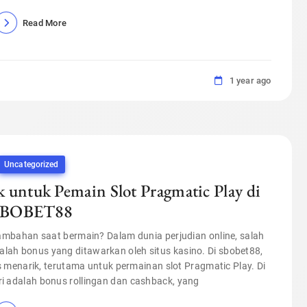
Read More
1 year ago
Uncategorized
 untuk Pemain Slot Pragmatic Play di
SBOBET88
mbahan saat bermain? Dalam dunia perjudian online, salah
alah bonus yang ditawarkan oleh situs kasino. Di sbobet88,
 menarik, terutama untuk permainan slot Pragmatic Play. Di
ri adalah bonus rollingan dan cashback, yang