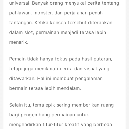
universal. Banyak orang menyukai cerita tentang
pahlawan, monster, dan perjalanan penuh
tantangan. Ketika konsep tersebut diterapkan
dalam slot, permainan menjadi terasa lebih
menarik.
Pemain tidak hanya fokus pada hasil putaran,
tetapi juga menikmati cerita dan visual yang
ditawarkan. Hal ini membuat pengalaman
bermain terasa lebih mendalam.
Selain itu, tema epik sering memberikan ruang
bagi pengembang permainan untuk
menghadirkan fitur-fitur kreatif yang berbeda