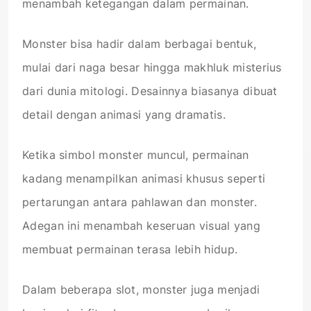
menambah ketegangan dalam permainan.
Monster bisa hadir dalam berbagai bentuk,
mulai dari naga besar hingga makhluk misterius
dari dunia mitologi. Desainnya biasanya dibuat
detail dengan animasi yang dramatis.
Ketika simbol monster muncul, permainan
kadang menampilkan animasi khusus seperti
pertarungan antara pahlawan dan monster.
Adegan ini menambah keseruan visual yang
membuat permainan terasa lebih hidup.
Dalam beberapa slot, monster juga menjadi