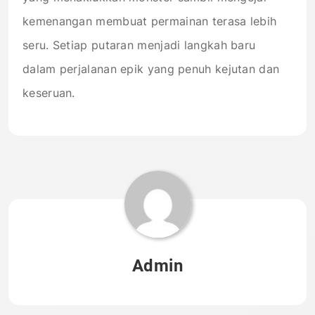
kemenangan membuat permainan terasa lebih
seru. Setiap putaran menjadi langkah baru
dalam perjalanan epik yang penuh kejutan dan
keseruan.
Admin