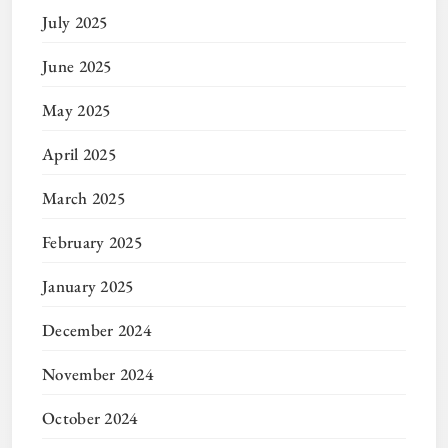
July 2025
June 2025
May 2025
April 2025
March 2025
February 2025
January 2025
December 2024
November 2024
October 2024