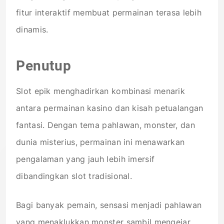
fitur interaktif membuat permainan terasa lebih
dinamis.
Penutup
Slot epik menghadirkan kombinasi menarik
antara permainan kasino dan kisah petualangan
fantasi. Dengan tema pahlawan, monster, dan
dunia misterius, permainan ini menawarkan
pengalaman yang jauh lebih imersif
dibandingkan slot tradisional.
Bagi banyak pemain, sensasi menjadi pahlawan
yang menaklukkan monster sambil mengejar