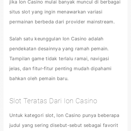
jika Ion Casino mulai banyak muncul di berbagai
situs slot yang ingin menawarkan variasi
permainan berbeda dari provider mainstream.
Salah satu keunggulan Ion Casino adalah
pendekatan desainnya yang ramah pemain.
Tampilan game tidak terlalu ramai, navigasi
jelas, dan fitur-fitur penting mudah dipahami
bahkan oleh pemain baru.
Slot Teratas Dari Ion Casino
Untuk kategori slot, Ion Casino punya beberapa
judul yang sering disebut-sebut sebagai favorit