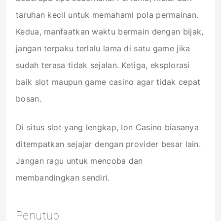
taruhan kecil untuk memahami pola permainan.
Kedua, manfaatkan waktu bermain dengan bijak,
jangan terpaku terlalu lama di satu game jika
sudah terasa tidak sejalan. Ketiga, eksplorasi
baik slot maupun game casino agar tidak cepat
bosan.
Di situs slot yang lengkap, Ion Casino biasanya
ditempatkan sejajar dengan provider besar lain.
Jangan ragu untuk mencoba dan
membandingkan sendiri.
Penutup