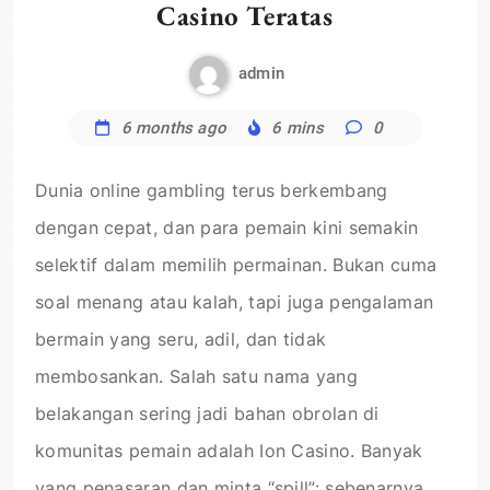
Casino Teratas
admin
6 months ago
6 mins
0
Dunia online gambling terus berkembang
dengan cepat, dan para pemain kini semakin
selektif dalam memilih permainan. Bukan cuma
soal menang atau kalah, tapi juga pengalaman
bermain yang seru, adil, dan tidak
membosankan. Salah satu nama yang
belakangan sering jadi bahan obrolan di
komunitas pemain adalah Ion Casino. Banyak
yang penasaran dan minta “spill”: sebenarnya