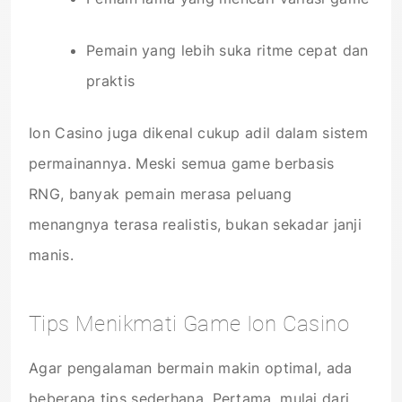
Pemain yang lebih suka ritme cepat dan
praktis
Ion Casino juga dikenal cukup adil dalam sistem
permainannya. Meski semua game berbasis
RNG, banyak pemain merasa peluang
menangnya terasa realistis, bukan sekadar janji
manis.
Tips Menikmati Game Ion Casino
Agar pengalaman bermain makin optimal, ada
beberapa tips sederhana. Pertama, mulai dari