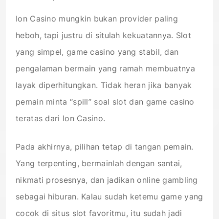
Ion Casino mungkin bukan provider paling
heboh, tapi justru di situlah kekuatannya. Slot
yang simpel, game casino yang stabil, dan
pengalaman bermain yang ramah membuatnya
layak diperhitungkan. Tidak heran jika banyak
pemain minta “spill” soal slot dan game casino
teratas dari Ion Casino.
Pada akhirnya, pilihan tetap di tangan pemain.
Yang terpenting, bermainlah dengan santai,
nikmati prosesnya, dan jadikan online gambling
sebagai hiburan. Kalau sudah ketemu game yang
cocok di situs slot favoritmu, itu sudah jadi