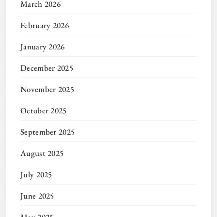
March 2026
February 2026
January 2026
December 2025
November 2025
October 2025
September 2025
August 2025
July 2025
June 2025
May 2025