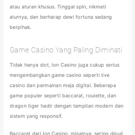
atau aturan khusus. Tinggal spin, nikmati
alurnya, dan berharap dewi fortuna sedang
berpihak.
Game Casino Yang Paling Diminati
Tidak hanya slot, Ion Casino juga cukup serius
mengembangkan game casino seperti live
casino dan permainan meja digital. Beberapa
game populer seperti baccarat, roulette, dan
dragon tiger hadir dengan tampilan modern dan
sistem yang responsif.
Baccarat dari Ion Casino, misalnya, sering dipuji