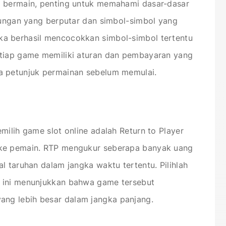
i bermain, penting untuk memahami dasar-dasar
gulungan yang berputar dan simbol-simbol yang
a berhasil mencocokkan simbol-simbol tertentu
etiap game memiliki aturan dan pembayaran yang
a petunjuk permainan sebelum memulai.
milih game slot online adalah Return to Player
 ke pemain. RTP mengukur seberapa banyak uang
l taruhan dalam jangka waktu tertentu. Pilihlah
 ini menunjukkan bahwa game tersebut
ng lebih besar dalam jangka panjang.