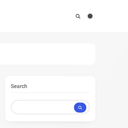
Search