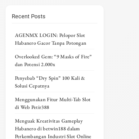
Recent Posts
AGENMX LOGIN: Pelopor Slot
Habanero Gacor Tanpa Potongan
Overlooked Gem: “9 Masks of Fire”
dan Potensi 2.000x
Penyebab “Dry Spin” 100 Kali &
Solusi Cepatnya
Menggunakan Fitur Multi-Tab Slot
di Web Petir388
Menguak Kreativitas Gameplay
Habanero di betwin188 dalam
Perkembangan Industri Slot Online