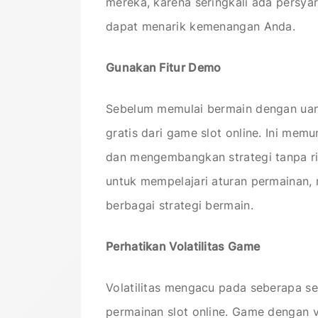
mereka, karena seringkali ada persya
dapat menarik kemenangan Anda.
Gunakan Fitur Demo
Sebelum memulai bermain dengan uang
gratis dari game slot online. Ini m
dan mengembangkan strategi tanpa ri
untuk mempelajari aturan permainan
berbagai strategi bermain.
Perhatikan Volatilitas Game
Volatilitas mengacu pada seberapa s
permainan slot online. Game dengan 