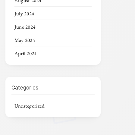
August 2024
July 2024
June 2024
May 2024
April 2024
Categories
Uncategorized