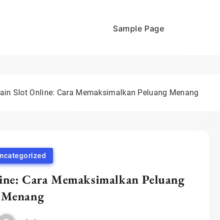
Sample Page
main Slot Online: Cara Memaksimalkan Peluang Menang
ncategorized
line: Cara Memaksimalkan Peluang
Menang