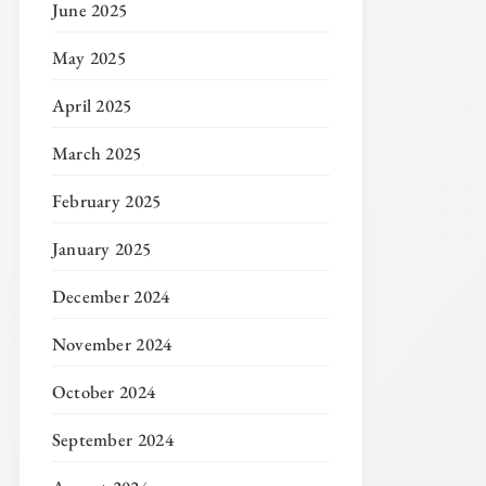
June 2025
May 2025
April 2025
March 2025
February 2025
January 2025
December 2024
November 2024
October 2024
September 2024