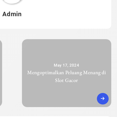
Admin
May 17, 2024
Mengoptimalkan Peluang Menang di
Slot Gacor