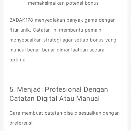
memaksimalkan potensi bonus
BADAK178 menyediakan banyak game dengan
fitur unik. Catatan ini membantu pemain
menyesuaikan strategi agar setiap bonus yang
muncul benar-benar dimanfaatkan secara
optimal.
5. Menjadi Profesional Dengan
Catatan Digital Atau Manual
Cara membuat catatan bisa disesuaikan dengan
preferensi: