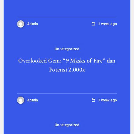
Admin
1 week ago
Uncategorized
Overlooked Gem: “9 Masks of Fire” dan
Potensi 2.000x
Admin
1 week ago
Uncategorized