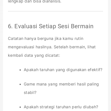
lengkap dan bisa dianalisis.
6. Evaluasi Setiap Sesi Bermain
Catatan hanya berguna jika kamu rutin
mengevaluasi hasilnya. Setelah bermain, lihat
kembali data yang dicatat:
Apakah taruhan yang digunakan efektif?
Game mana yang memberi hasil paling
stabil?
Apakah strategi taruhan perlu diubah?