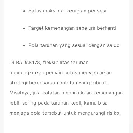
Batas maksimal kerugian per sesi
Target kemenangan sebelum berhenti
Pola taruhan yang sesuai dengan saldo
Di BADAK178, fleksibilitas taruhan
memungkinkan pemain untuk menyesuaikan
strategi berdasarkan catatan yang dibuat.
Misalnya, jika catatan menunjukkan kemenangan
lebih sering pada taruhan kecil, kamu bisa
menjaga pola tersebut untuk mengurangi risiko.