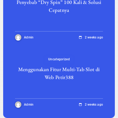
Penyebab “Dry Spin” 100 Kali & Solusi
Cepatnya
Admin
2 weeks ago
Uncategorized
Menggunakan Fitur Multi-Tab Slot di
Web Petir388
Admin
2 weeks ago