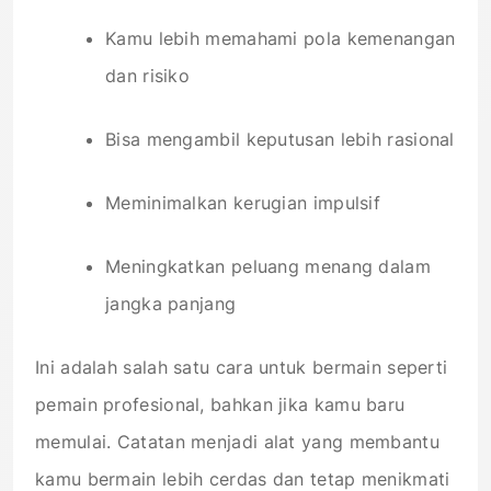
Kamu lebih memahami pola kemenangan
dan risiko
Bisa mengambil keputusan lebih rasional
Meminimalkan kerugian impulsif
Meningkatkan peluang menang dalam
jangka panjang
Ini adalah salah satu cara untuk bermain seperti
pemain profesional, bahkan jika kamu baru
memulai. Catatan menjadi alat yang membantu
kamu bermain lebih cerdas dan tetap menikmati