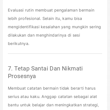
Evaluasi rutin membuat pengalaman bermain
lebih profesional. Selain itu, kamu bisa
mengidentifikasi kesalahan yang mungkin sering
dilakukan dan menghindarinya di sesi
berikutnya.
7. Tetap Santai Dan Nikmati
Prosesnya
Membuat catatan bermain tidak berarti harus
serius atau kaku. Anggap catatan sebagai alat
bantu untuk belajar dan meningkatkan strategi,