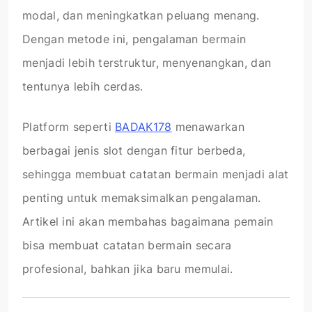
modal, dan meningkatkan peluang menang.
Dengan metode ini, pengalaman bermain
menjadi lebih terstruktur, menyenangkan, dan
tentunya lebih cerdas.
Platform seperti
BADAK178
menawarkan
berbagai jenis slot dengan fitur berbeda,
sehingga membuat catatan bermain menjadi alat
penting untuk memaksimalkan pengalaman.
Artikel ini akan membahas bagaimana pemain
bisa membuat catatan bermain secara
profesional, bahkan jika baru memulai.