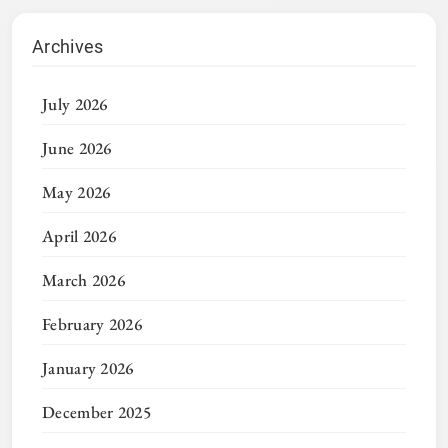
Archives
July 2026
June 2026
May 2026
April 2026
March 2026
February 2026
January 2026
December 2025