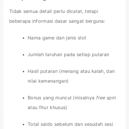
Tidak semua detail perlu dicatat, tetapi
beberapa informasi dasar sangat berguna:
Nama game dan jenis slot
Jumlah taruhan pada setiap putaran
Hasil putaran (menang atau kalah, dan
nilai kemenangan)
Bonus yang muncul (misalnya
free spin
atau fitur khusus)
Total saldo sebelum dan sesudah sesi