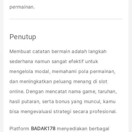
permainan.
Penutup
Membuat catatan bermain adalah langkah
sederhana namun sangat efektif untuk
mengelola modal, memahami pola permainan,
dan meningkatkan peluang menang di slot
online. Dengan mencatat nama game, taruhan,
hasil putaran, serta bonus yang muncul, kamu
bisa mengevaluasi strategi secara profesional.
Platform
BADAK178
menyediakan berbagai