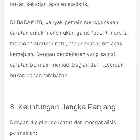
bukan sekadar laporan statistik.
Di BADAK178, banyak pemain menggunakan
catatan untuk menemukan game favorit mereka,
mencoba strategi baru, atau sekadar melacak
kemajuan. Dengan pendekatan yang santai,
catatan bermain menjadi bagian dari keseruan,
bukan beban tambahan.
8. Keuntungan Jangka Panjang
Dengan disiplin mencatat dan menganalisis
permainan: