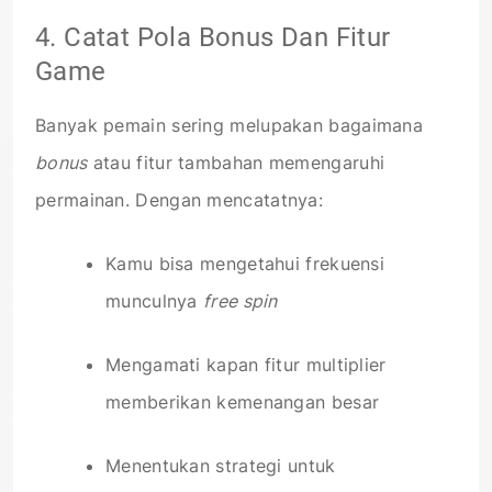
4. Catat Pola Bonus Dan Fitur
Game
Banyak pemain sering melupakan bagaimana
bonus
atau fitur tambahan memengaruhi
permainan. Dengan mencatatnya:
Kamu bisa mengetahui frekuensi
munculnya
free spin
Mengamati kapan fitur multiplier
memberikan kemenangan besar
Menentukan strategi untuk