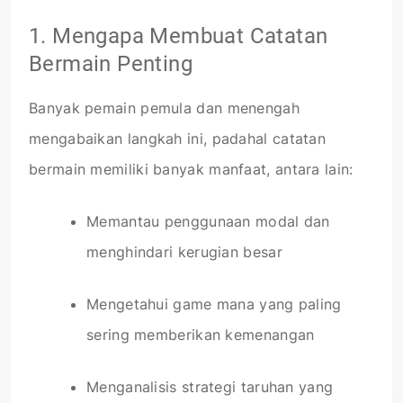
1. Mengapa Membuat Catatan
Bermain Penting
Banyak pemain pemula dan menengah
mengabaikan langkah ini, padahal catatan
bermain memiliki banyak manfaat, antara lain:
Memantau penggunaan modal dan
menghindari kerugian besar
Mengetahui game mana yang paling
sering memberikan kemenangan
Menganalisis strategi taruhan yang