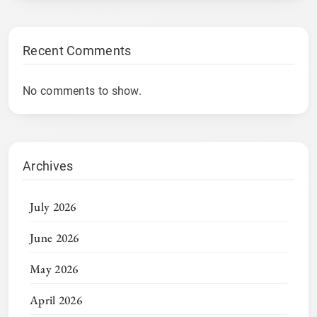
Recent Comments
No comments to show.
Archives
July 2026
June 2026
May 2026
April 2026