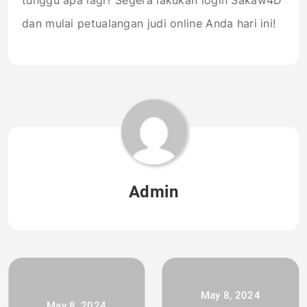
tunggu apa lagi? Segera lakukan login Sakaw4D
dan mulai petualangan judi online Anda hari ini!
Admin
May 8, 2024
May 8, 2024