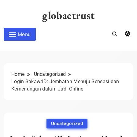
Skip
to
globaetrust
content
Menu
Home
Uncategorized
Login Sakaw4D: Jembatan Menuju Sensasi dan
Kemenangan dalam Judi Online
Uncategorized