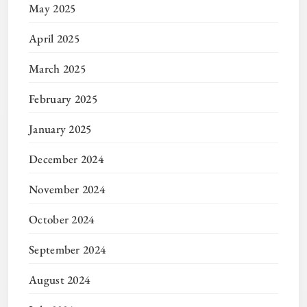
May 2025
April 2025
March 2025
February 2025
January 2025
December 2024
November 2024
October 2024
September 2024
August 2024