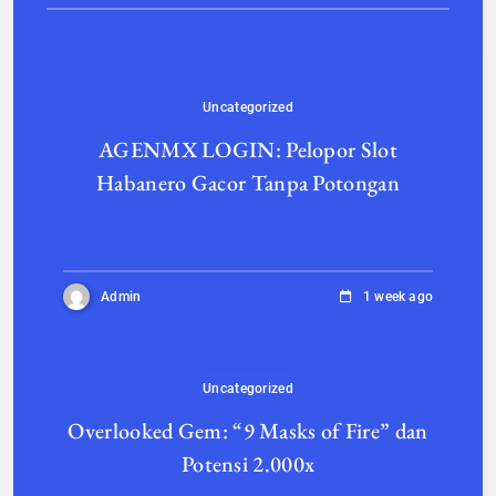
Uncategorized
AGENMX LOGIN: Pelopor Slot
Habanero Gacor Tanpa Potongan
Admin
1 week ago
Uncategorized
Overlooked Gem: “9 Masks of Fire” dan
Potensi 2.000x