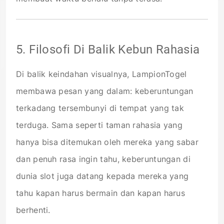
5. Filosofi Di Balik Kebun Rahasia
Di balik keindahan visualnya, LampionTogel
membawa pesan yang dalam: keberuntungan
terkadang tersembunyi di tempat yang tak
terduga. Sama seperti taman rahasia yang
hanya bisa ditemukan oleh mereka yang sabar
dan penuh rasa ingin tahu, keberuntungan di
dunia slot juga datang kepada mereka yang
tahu kapan harus bermain dan kapan harus
berhenti.