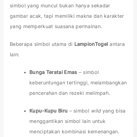
simbol yang muncul bukan hanya sekadar
gambar acak, tapi memiliki makna dan karakter
yang memperkuat suasana permainan.
Beberapa simbol utama di
LampionTogel
antara
lain:
Bunga Teratai Emas
– simbol
keberuntungan tertinggi, melambangkan
pencerahan dan rezeki melimpah.
Kupu-Kupu Biru
– simbol
wild
yang bisa
menggantikan simbol lain untuk
menciptakan kombinasi kemenangan.