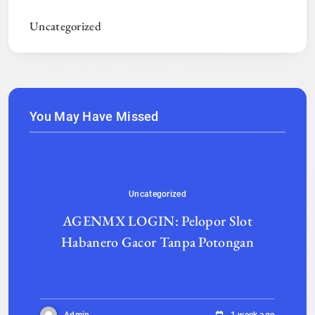
Uncategorized
You May Have Missed
Uncategorized
AGENMX LOGIN: Pelopor Slot
Habanero Gacor Tanpa Potongan
Admin
1 week ago