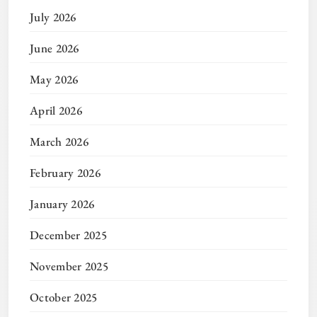
July 2026
June 2026
May 2026
April 2026
March 2026
February 2026
January 2026
December 2025
November 2025
October 2025