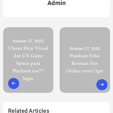
Admin
October 27, 2025
Ulasan Fitur Visual
October 27, 2025
dan UX Game
Panduan Etika
Spinix pada
Bermain Slot
Platform eos77
Online versi Cipit
login
Related Articles