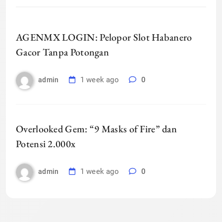
AGENMX LOGIN: Pelopor Slot Habanero
Gacor Tanpa Potongan
1 week ago
0
admin
Overlooked Gem: “9 Masks of Fire” dan
Potensi 2.000x
1 week ago
0
admin