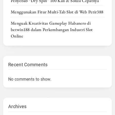
Penyebab “Dry Spin” 100 Kali & Solusi Cepatnya
Menggunakan Fitur Multi-Tab Slot di Web Petir388
Menguak Kreativitas Gameplay Habanero di
betwin188 dalam Perkembangan Industri Slot
Online
Recent Comments
No comments to show.
Archives