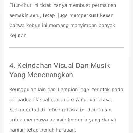
Fitur-fitur ini tidak hanya membuat permainan
semakin seru, tetapi juga memperkuat kesan
bahwa kebun ini memang menyimpan banyak
kejutan.
4. Keindahan Visual Dan Musik
Yang Menenangkan
Keunggulan lain dari LampionTogel terletak pada
perpaduan visual dan audio yang luar biasa.
Setiap detail di kebun rahasia ini diciptakan
untuk membawa pemain ke dunia yang damai
namun tetap penuh harapan.