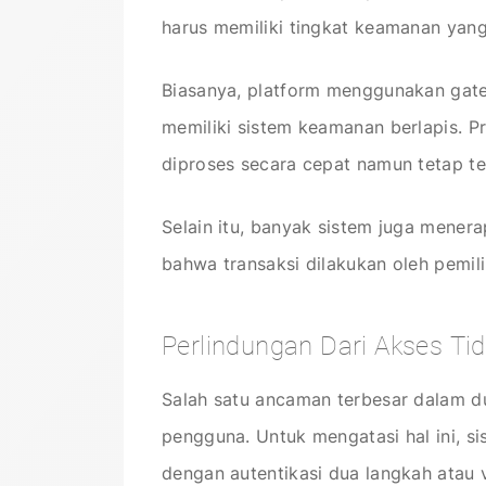
harus memiliki tingkat keamanan yang 
Biasanya, platform menggunakan gate
memiliki sistem keamanan berlapis. P
diproses secara cepat namun tetap te
Selain itu, banyak sistem juga mener
bahwa transaksi dilakukan oleh pemil
Perlindungan Dari Akses Ti
Salah satu ancaman terbesar dalam du
pengguna. Untuk mengatasi hal ini, 
dengan autentikasi dua langkah atau v