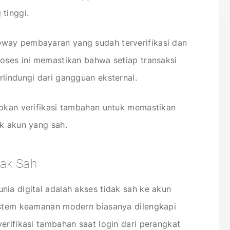
tinggi.
way pembayaran yang sudah terverifikasi dan
roses ini memastikan bahwa setiap transaksi
rlindungi dari gangguan eksternal.
apkan verifikasi tambahan untuk memastikan
ik akun yang sah.
dak Sah
nia digital adalah akses tidak sah ke akun
sistem keamanan modern biasanya dilengkapi
erifikasi tambahan saat login dari perangkat