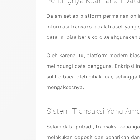
Pentingnya Keamanan Data 
Dalam setiap platform permainan onli
informasi transaksi adalah aset yang s
data ini bisa berisiko disalahgunakan
Oleh karena itu, platform modern bia
melindungi data pengguna. Enkripsi 
sulit dibaca oleh pihak luar, sehing
mengaksesnya.
Sistem Transaksi Yang Am
Selain data pribadi, transaksi keuang
melakukan deposit dan penarikan dan