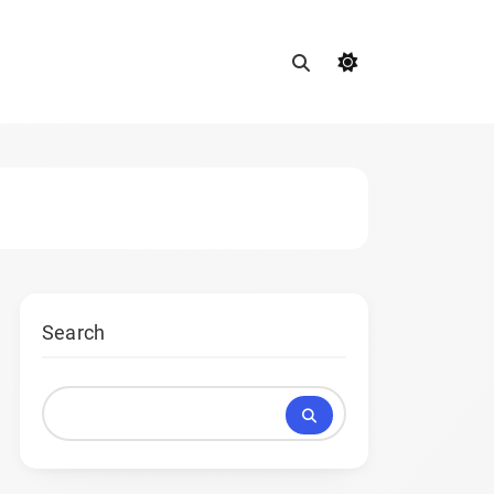
Search