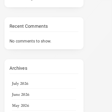
Recent Comments
No comments to show.
Archives
July 2026
June 2026
May 2026