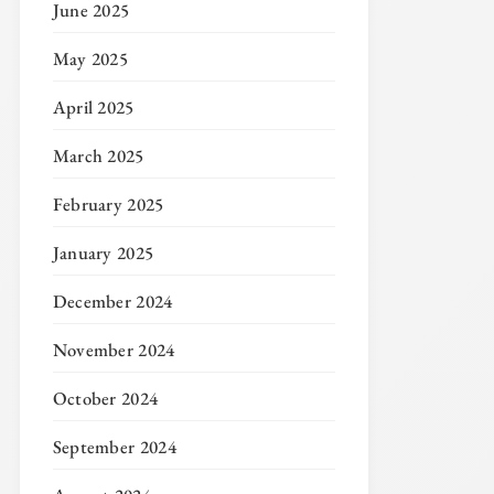
June 2025
May 2025
April 2025
March 2025
February 2025
January 2025
December 2024
November 2024
October 2024
September 2024