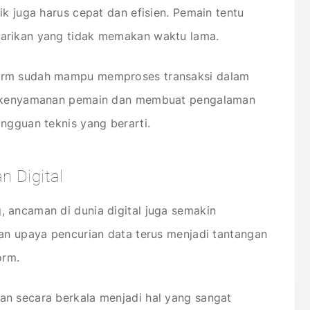
ik juga harus cepat dan efisien. Pemain tentu
narikan yang tidak memakan waktu lama.
orm sudah mampu memproses transaksi dalam
an kenyamanan pemain dan membuat pengalaman
ngguan teknis yang berarti.
 Digital
 ancaman di dunia digital juga semakin
dan upaya pencurian data terus menjadi tantangan
orm.
an secara berkala menjadi hal yang sangat