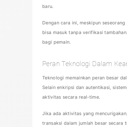
baru.
Dengan cara ini, meskipun seseorang
bisa masuk tanpa verifikasi tambahan.
bagi pemain.
Peran Teknologi Dalam Ke
Teknologi memainkan peran besar dal
Selain enkripsi dan autentikasi, sist
aktivitas secara real-time.
Jika ada aktivitas yang mencurigakan, 
transaksi dalam jumlah besar secara 