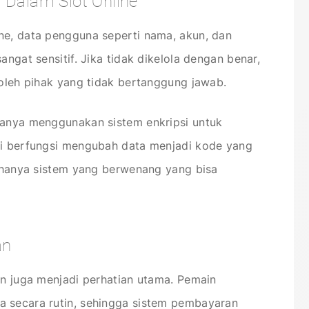
Dalam Slot Online
ne, data pengguna seperti nama, akun, dan
angat sensitif. Jika tidak dikelola dengan benar,
 oleh pihak yang tidak bertanggung jawab.
sanya menggunakan sistem enkripsi untuk
ini berfungsi mengubah data menjadi kode yang
ga hanya sistem yang berwenang yang bisa
an
an juga menjadi perhatian utama. Pemain
a secara rutin, sehingga sistem pembayaran