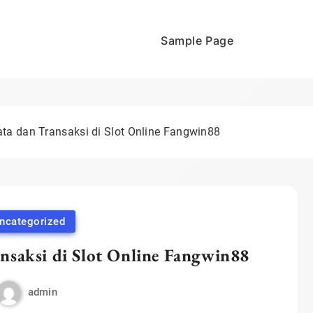
Sample Page
a dan Transaksi di Slot Online Fangwin88
ncategorized
saksi di Slot Online Fangwin88
admin