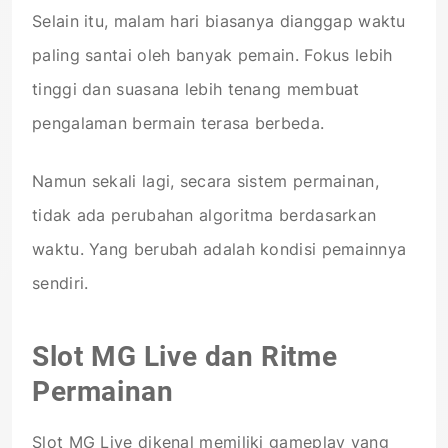
Selain itu, malam hari biasanya dianggap waktu
paling santai oleh banyak pemain. Fokus lebih
tinggi dan suasana lebih tenang membuat
pengalaman bermain terasa berbeda.
Namun sekali lagi, secara sistem permainan,
tidak ada perubahan algoritma berdasarkan
waktu. Yang berubah adalah kondisi pemainnya
sendiri.
Slot MG Live dan Ritme
Permainan
Slot MG Live dikenal memiliki gameplay yang