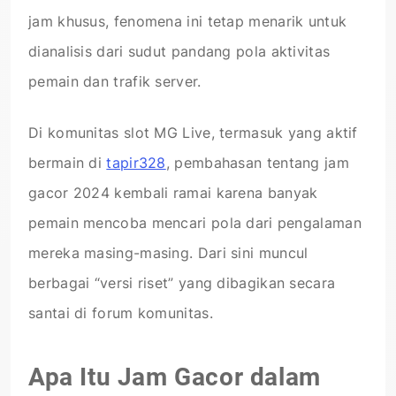
jam khusus, fenomena ini tetap menarik untuk
dianalisis dari sudut pandang pola aktivitas
pemain dan trafik server.
Di komunitas slot MG Live, termasuk yang aktif
bermain di
tapir328
, pembahasan tentang jam
gacor 2024 kembali ramai karena banyak
pemain mencoba mencari pola dari pengalaman
mereka masing-masing. Dari sini muncul
berbagai “versi riset” yang dibagikan secara
santai di forum komunitas.
Apa Itu Jam Gacor dalam