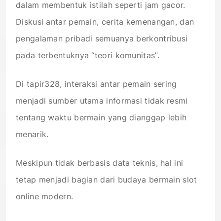
dalam membentuk istilah seperti jam gacor.
Diskusi antar pemain, cerita kemenangan, dan
pengalaman pribadi semuanya berkontribusi
pada terbentuknya “teori komunitas”.
Di tapir328, interaksi antar pemain sering
menjadi sumber utama informasi tidak resmi
tentang waktu bermain yang dianggap lebih
menarik.
Meskipun tidak berbasis data teknis, hal ini
tetap menjadi bagian dari budaya bermain slot
online modern.