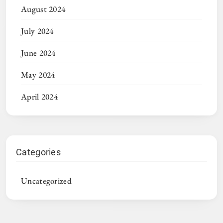
August 2024
July 2024
June 2024
May 2024
April 2024
Categories
Uncategorized