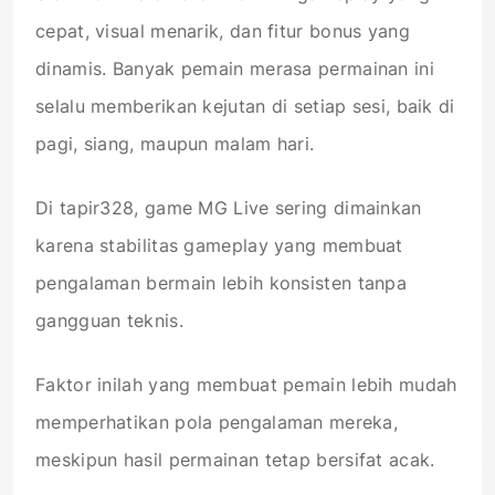
cepat, visual menarik, dan fitur bonus yang
dinamis. Banyak pemain merasa permainan ini
selalu memberikan kejutan di setiap sesi, baik di
pagi, siang, maupun malam hari.
Di tapir328, game MG Live sering dimainkan
karena stabilitas gameplay yang membuat
pengalaman bermain lebih konsisten tanpa
gangguan teknis.
Faktor inilah yang membuat pemain lebih mudah
memperhatikan pola pengalaman mereka,
meskipun hasil permainan tetap bersifat acak.