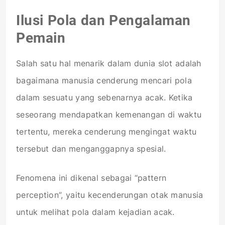
Ilusi Pola dan Pengalaman
Pemain
Salah satu hal menarik dalam dunia slot adalah
bagaimana manusia cenderung mencari pola
dalam sesuatu yang sebenarnya acak. Ketika
seseorang mendapatkan kemenangan di waktu
tertentu, mereka cenderung mengingat waktu
tersebut dan menganggapnya spesial.
Fenomena ini dikenal sebagai “pattern
perception”, yaitu kecenderungan otak manusia
untuk melihat pola dalam kejadian acak.