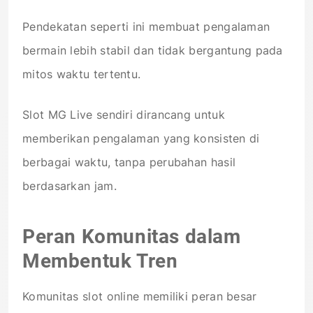
Pendekatan seperti ini membuat pengalaman
bermain lebih stabil dan tidak bergantung pada
mitos waktu tertentu.
Slot MG Live sendiri dirancang untuk
memberikan pengalaman yang konsisten di
berbagai waktu, tanpa perubahan hasil
berdasarkan jam.
Peran Komunitas dalam
Membentuk Tren
Komunitas slot online memiliki peran besar