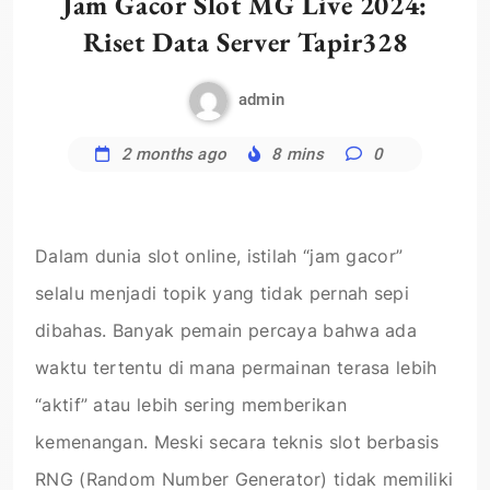
Jam Gacor Slot MG Live 2024:
Riset Data Server Tapir328
admin
2 months ago
8 mins
0
Dalam dunia slot online, istilah “jam gacor”
selalu menjadi topik yang tidak pernah sepi
dibahas. Banyak pemain percaya bahwa ada
waktu tertentu di mana permainan terasa lebih
“aktif” atau lebih sering memberikan
kemenangan. Meski secara teknis slot berbasis
RNG (Random Number Generator) tidak memiliki