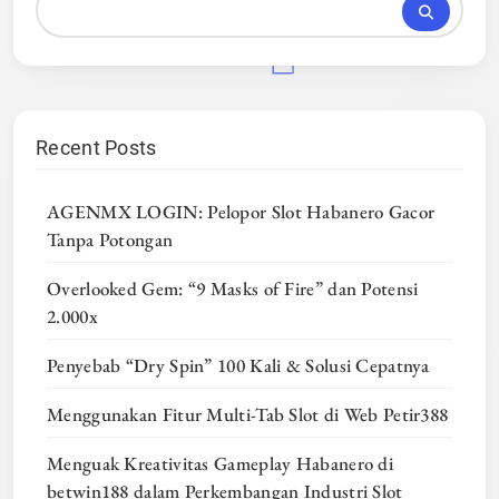
Recent Posts
AGENMX LOGIN: Pelopor Slot Habanero Gacor
Tanpa Potongan
Overlooked Gem: “9 Masks of Fire” dan Potensi
2.000x
Penyebab “Dry Spin” 100 Kali & Solusi Cepatnya
Menggunakan Fitur Multi-Tab Slot di Web Petir388
Menguak Kreativitas Gameplay Habanero di
betwin188 dalam Perkembangan Industri Slot