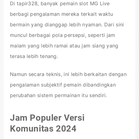
Di tapir328, banyak pemain slot MG Live
berbagi pengalaman mereka terkait waktu
bermain yang dianggap lebih nyaman. Dari sini
muncul berbagai pola persepsi, seperti jam
malam yang lebih ramai atau jam siang yang
terasa lebih tenang.
Namun secara teknis, ini lebih berkaitan dengan
pengalaman subjektif pemain dibandingkan
perubahan sistem permainan itu sendiri.
Jam Populer Versi
Komunitas 2024