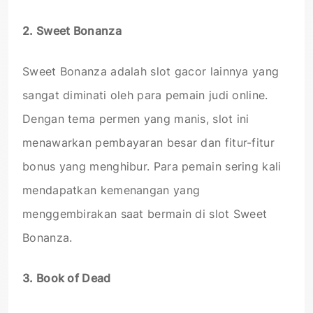
2. Sweet Bonanza
Sweet Bonanza adalah slot gacor lainnya yang
sangat diminati oleh para pemain judi online.
Dengan tema permen yang manis, slot ini
menawarkan pembayaran besar dan fitur-fitur
bonus yang menghibur. Para pemain sering kali
mendapatkan kemenangan yang
menggembirakan saat bermain di slot Sweet
Bonanza.
3. Book of Dead