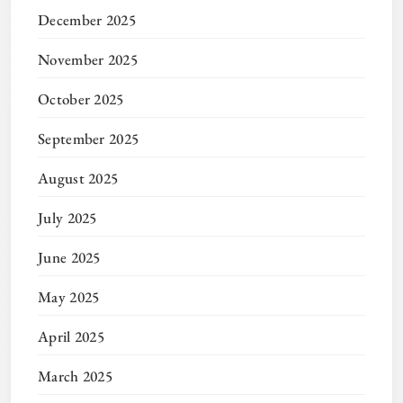
December 2025
November 2025
October 2025
September 2025
August 2025
July 2025
June 2025
May 2025
April 2025
March 2025