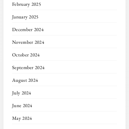
February 2025
January 2025
December 2024
November 2024
October 2024
September 2024
August 2024
July 2024
June 2024
May 2024