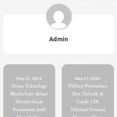
Admin
May 31, 2024
May 31, 2024
Peran Teknologi
Pilihan Permainan
Blockchain dalam
Slot Terbaik di
Memperkuat
Gajah 138:
Keamanan Judi
Nikmati Sensasi