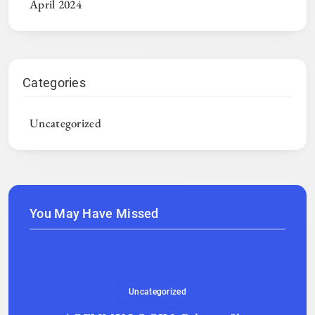
April 2024
Categories
Uncategorized
You May Have Missed
Uncategorized