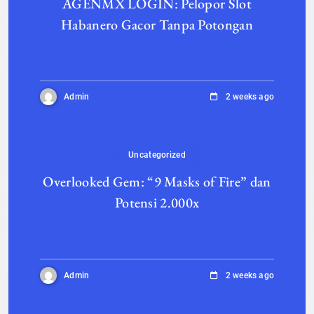
AGENMX LOGIN: Pelopor Slot
Habanero Gacor Tanpa Potongan
Admin
2 weeks ago
Uncategorized
Overlooked Gem: “9 Masks of Fire” dan
Potensi 2.000x
Admin
2 weeks ago