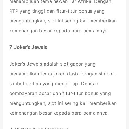
menampilkan tema hewan liar Afrika. Dengan
RTP yang tinggi dan fitur-fitur bonus yang
menguntungkan, slot ini sering kali memberikan
kemenangan besar kepada para pemainnya.
7. Joker’s Jewels
Joker’s Jewels adalah slot gacor yang
menampilkan tema joker klasik dengan simbol-
simbol berlian yang mengkilap. Dengan
pembayaran besar dan fitur-fitur bonus yang
menguntungkan, slot ini sering kali memberikan
kemenangan besar kepada para pemainnya.