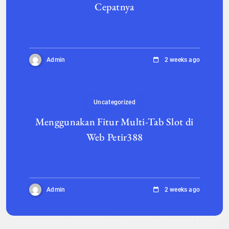
Cepatnya
Admin
2 weeks ago
Uncategorized
Menggunakan Fitur Multi-Tab Slot di
Web Petir388
Admin
2 weeks ago