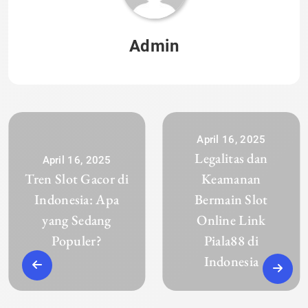
Admin
April 16, 2025
Legalitas dan
April 16, 2025
Tren Slot Gacor di
Keamanan
Indonesia: Apa
Bermain Slot
yang Sedang
Online Link
Populer?
Piala88 di
Indonesia