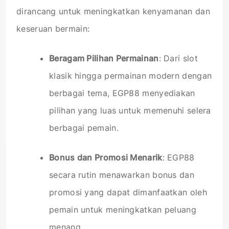
dirancang untuk meningkatkan kenyamanan dan
keseruan bermain:
Beragam Pilihan Permainan
:
Dari slot
klasik hingga permainan modern dengan
berbagai tema, EGP88 menyediakan
pilihan yang luas untuk memenuhi selera
berbagai pemain.
Bonus dan Promosi Menarik
:
EGP88
secara rutin menawarkan bonus dan
promosi yang dapat dimanfaatkan oleh
pemain untuk meningkatkan peluang
menang.