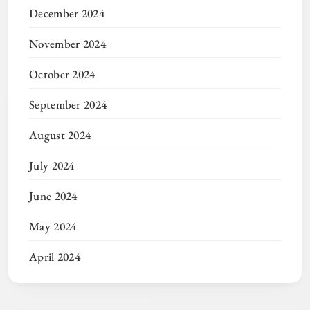
December 2024
November 2024
October 2024
September 2024
August 2024
July 2024
June 2024
May 2024
April 2024