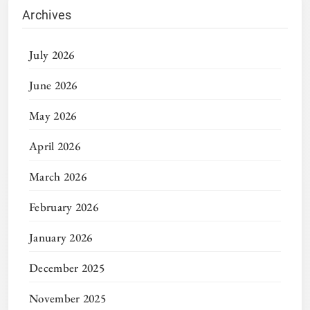
Archives
July 2026
June 2026
May 2026
April 2026
March 2026
February 2026
January 2026
December 2025
November 2025