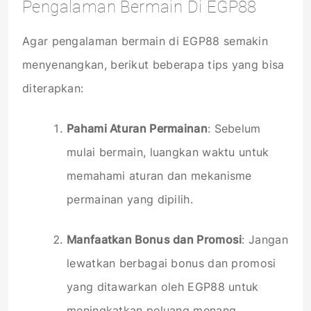
Pengalaman Bermain Di EGP88
Agar pengalaman bermain di EGP88 semakin
menyenangkan, berikut beberapa tips yang bisa
diterapkan:
Pahami Aturan Permainan
: Sebelum
mulai bermain, luangkan waktu untuk
memahami aturan dan mekanisme
permainan yang dipilih.​
Manfaatkan Bonus dan Promosi
: Jangan
lewatkan berbagai bonus dan promosi
yang ditawarkan oleh EGP88 untuk
meningkatkan peluang menang.​