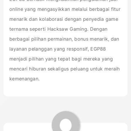
online yang mengasyikkan melalui berbagai fitur
menarik dan kolaborasi dengan penyedia game
ternama seperti Hacksaw Gaming. Dengan
berbagai pilihan permainan, bonus menarik, dan
layanan pelanggan yang responsif, EGP88
menjadi pilihan yang tepat bagi mereka yang
mencari hiburan sekaligus peluang untuk meraih
kemenangan.​