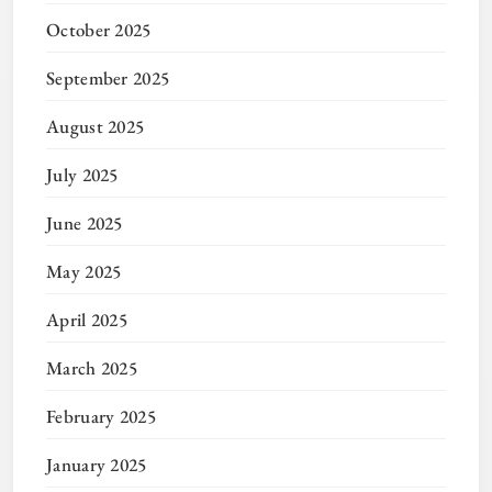
October 2025
September 2025
August 2025
July 2025
June 2025
May 2025
April 2025
March 2025
February 2025
January 2025