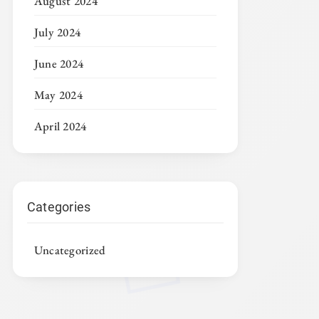
August 2024
July 2024
June 2024
May 2024
April 2024
Categories
Uncategorized