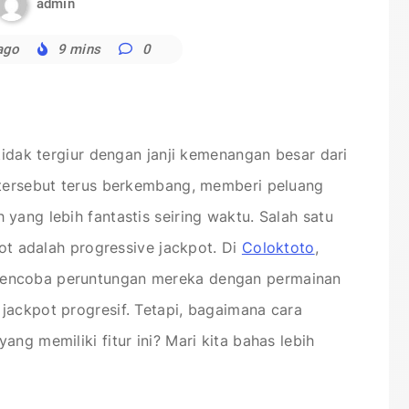
admin
ago
9 mins
0
 tidak tergiur dengan janji kemenangan besar dari
 tersebut terus berkembang, memberi peluang
yang lebih fantastis seiring waktu. Salah satu
lot adalah progressive jackpot. Di
Coloktoto
,
mencoba peruntungan mereka dengan permainan
jackpot progresif. Tetapi, bagaimana cara
ng memiliki fitur ini? Mari kita bahas lebih