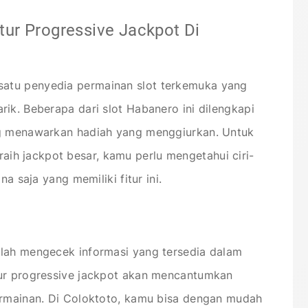
tur Progressive Jackpot Di
 satu penyedia permainan slot terkemuka yang
ik. Beberapa dari slot Habanero ini dilengkapi
ng menawarkan hadiah yang menggiurkan. Untuk
h jackpot besar, kamu perlu mengetahui ciri-
na saja yang memiliki fitur ini.
alah mengecek informasi yang tersedia dalam
tur progressive jackpot akan mencantumkan
ermainan. Di Coloktoto, kamu bisa dengan mudah