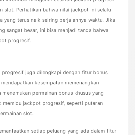
n slot. Perhatikan bahwa nilai jackpot ini selalu
 yang terus naik seiring berjalannya waktu. Jika
g sangat besar, ini bisa menjadi tanda bahwa
ot progresif.
progresif juga dilengkapi dengan fitur bonus
uk mendapatkan kesempatan memenangkan
kan menemukan permainan bonus khusus yang
 memicu jackpot progresif, seperti putaran
ermainan slot.
emanfaatkan setiap peluang yang ada dalam fitur