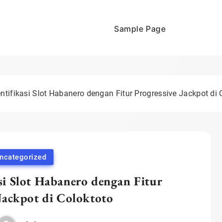
Sample Page
tifikasi Slot Habanero dengan Fitur Progressive Jackpot di 
ncategorized
i Slot Habanero dengan Fitur
 Jackpot di Coloktoto