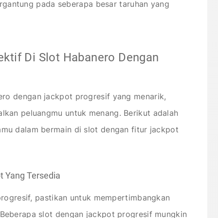
 tergantung pada seberapa besar taruhan yang
ktif Di Slot Habanero Dengan
o dengan jackpot progresif yang menarik,
lkan peluangmu untuk menang. Berikut adalah
mu dalam bermain di slot dengan fitur jackpot
t Yang Tersedia
 progresif, pastikan untuk mempertimbangkan
Beberapa slot dengan jackpot progresif mungkin