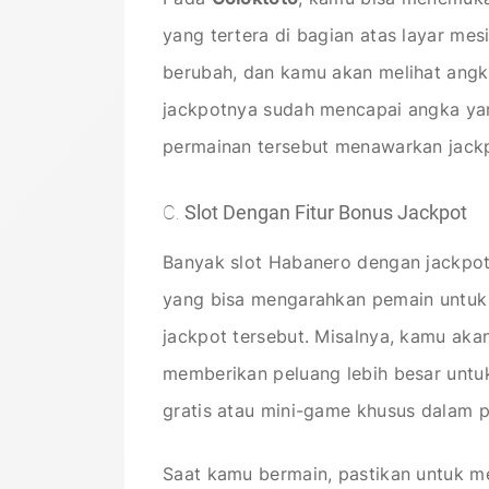
yang tertera di bagian atas layar mesi
berubah, dan kamu akan melihat angka
jackpotnya sudah mencapai angka yan
permainan tersebut menawarkan jackp
C.
Slot Dengan Fitur Bonus Jackpot
Banyak slot Habanero dengan jackpot 
yang bisa mengarahkan pemain unt
jackpot tersebut. Misalnya, kamu a
memberikan peluang lebih besar untuk
gratis atau mini-game khusus dalam p
Saat kamu bermain, pastikan untuk m