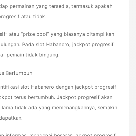
tiap permainan yang tersedia, termasuk apakah
rogresif atau tidak.
sif” atau “prize pool” yang biasanya ditampilkan
gulungan. Pada slot Habanero, jackpot progresif
gar pemain tidak bingung.
rus Bertumbuh
tifikasi slot Habanero dengan jackpot progresif
ackpot terus bertumbuh. Jackpot progresif akan
in lama tidak ada yang memenangkannya, semakin
idapatkan.
n informasi mengenai besaran jackpot progresif