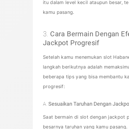
itu dalam level kecil ataupun besar,
kamu pasang.
3.
Cara Bermain Dengan Efe
Jackpot Progresif
Setelah kamu menemukan slot Habaner
langkah berikutnya adalah memaksima
beberapa tips yang bisa membantu ka
progresif:
A.
Sesuaikan Taruhan Dengan Jackpo
Saat bermain di slot dengan jackpot
besarnya taruhan yang kamu pasang. 