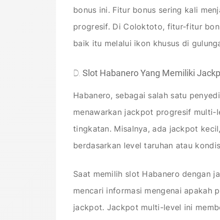
bonus ini. Fitur bonus sering kali me
progresif. Di Coloktoto, fitur-fitur bo
baik itu melalui ikon khusus di gulun
D.
Slot Habanero Yang Memiliki Jackpo
Habanero, sebagai salah satu penyedi
menawarkan jackpot progresif multi-l
tingkatan. Misalnya, ada jackpot kec
berdasarkan level taruhan atau kondi
Saat memilih slot Habanero dengan ja
mencari informasi mengenai apakah 
jackpot. Jackpot multi-level ini mem