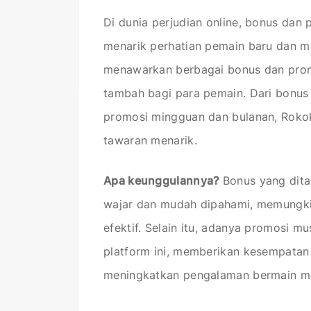
Di dunia perjudian online, bonus dan 
menarik perhatian pemain baru dan 
menawarkan berbagai bonus dan prom
tambah bagi para pemain. Dari bonu
promosi mingguan dan bulanan, Roko
tawaran menarik.
Apa keunggulannya?
Bonus yang dita
wajar dan mudah dipahami, memungk
efektif. Selain itu, adanya promosi 
platform ini, memberikan kesempatan
meningkatkan pengalaman bermain m