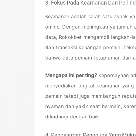
3. Fokus Pada Keamanan Dan Perlin
Keamanan adalah salah satu aspek yan
online. Dengan meningkatnya jumlah 
data, Rokokbet mengambil langkah-lan
dan transaksi keuangan pemain. Tekno
bahwa data pemain tetap aman dari a
Mengapa ini penting?
Kepercayaan ada
menyediakan tingkat keamanan yang t
pemain tetapi juga membangun reputas
nyaman dan yakin saat bermain, kare
dilindungi dengan baik.
4. Pengalaman Pengguna Yang Mulu