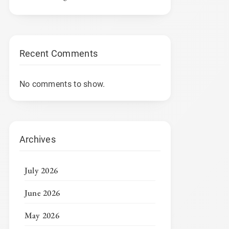
Recent Comments
No comments to show.
Archives
July 2026
June 2026
May 2026