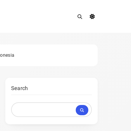
donesia
Search