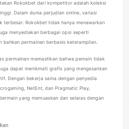
akan Rokokbet dari kompetitor adalah koleksi
nggi. Dalam dunia perjudian online, variasi
ik terbesar. Rokokbet tidak hanya menawarkan
 juga menyediakan berbagai opsi seperti
an bahkan permainan berbasis keterampilan.
itas permainan memastikan bahwa pemain tidak
i juga dapat menikmati grafis yang mengesankan
tif. Dengan bekerja sama dengan penyedia
crogaming, NetEnt, dan Pragmatic Play,
bermain yang memuaskan dan selaras dengan
rkan