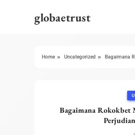
Skip
to
globaetrust
content
Home
Uncategorized
Bagaimana Ro
U
Bagaimana Rokokbet M
Perjudian