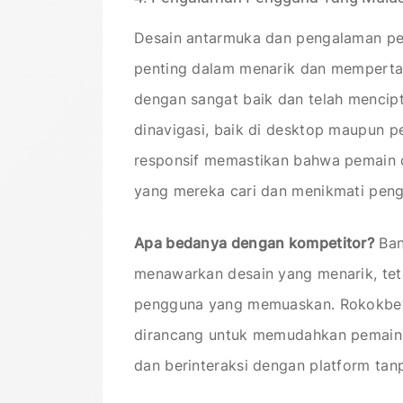
Desain antarmuka dan pengalaman pe
penting dalam menarik dan memperta
dengan sangat baik dan telah mencip
dinavigasi, baik di desktop maupun p
responsif memastikan bahwa pemain
yang mereka cari dan menikmati peng
Apa bedanya dengan kompetitor?
Ban
menawarkan desain yang menarik, te
pengguna yang memuaskan. Rokokbet 
dirancang untuk memudahkan pemain
dan berinteraksi dengan platform tan