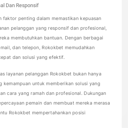
al Dan Responsif
h faktor penting dalam memastikan kepuasan
nan pelanggan yang responsif dan profesional,
reka membutuhkan bantuan. Dengan berbagai
, email, dan telepon, Rokokbet memudahkan
pat dan solusi yang efektif.
tas layanan pelanggan Rokokbet bukan hanya
ang kemampuan untuk memberikan solusi yang
n cara yang ramah dan profesional. Dukungan
kepercayaan pemain dan membuat mereka merasa
antu Rokokbet mempertahankan posisi