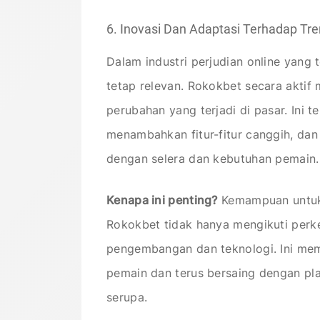
6. Inovasi Dan Adaptasi Terhadap Tre
Dalam industri perjudian online yang 
tetap relevan. Rokokbet secara aktif
perubahan yang terjadi di pasar. Ini
menambahkan fitur-fitur canggih, d
dengan selera dan kebutuhan pemain.
Kenapa ini penting?
Kemampuan untuk 
Rokokbet tidak hanya mengikuti perk
pengembangan dan teknologi. Ini me
pemain dan terus bersaing dengan pl
serupa.